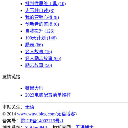
批判性思维工具
(10)
史玉柱自述
(8)
我的营销心得
(8)
创新者的窘境
(6)
自我提升
(126)
100天计划
(146)
励志
(66)
名人故事
(16)
名人励志故事
(66)
励志故事
(50)
友情链接
键鼠大师
2023电脑配置清单推荐
本站关注：
无语
© 2014
www.wuyublog.com
(
无语博客
)
备案号：
黔ICP备14002719号-1
博客系统：
Z-BlogPHP
。 模板官网：
无语博客