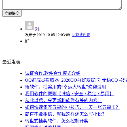
好
发布于 2019-10-05 12:03:09
回复该评论
好.
最近发表
诚证合作,软件合作模式介绍
QQ群成员提取器_2020QQ群好友提取_无语QQ号码提取
新软件，抽奖用的“幸运大转盘”欢迎试用
我们软件的原则【诚信 • 安全 • 稳定 • 易用】
从此以后，只更新和软件有关的内容。
如何快速集齐五福的小技巧，一天一张五福卡？
简直不敢相信，就我这样还怎么写小说？
转盘式抽奖软件，怎么控制开奖