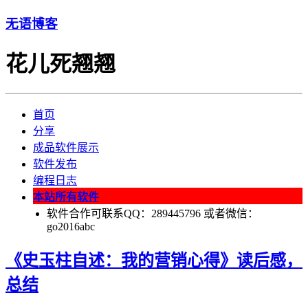
无语博客
花儿死翘翘
首页
分享
成品软件展示
软件发布
编程日志
本站所有软件
软件合作可联系QQ：289445796 或者微信：
go2016abc
《史玉柱自述：我的营销心得》读后感，
总结