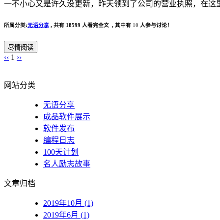
一不小心又是许久没更新，昨天领到了公司的营业执照，在这里补
所属分类:
无语分享
,
共有 18599 人看完全文 , 其中有
10
人参与讨论！
尽情阅读
‹‹
1
››
网站分类
无语分享
成品软件展示
软件发布
编程日志
100天计划
名人励志故事
文章归档
2019年10月 (1)
2019年6月 (1)