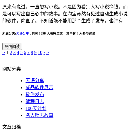
原来有说过，一直想写小说。不是因为看别人写小说挣钱，而
是可以写出自己心中的故事。在淘宝竟然有见过自动生成小说
的软件，简直了。不知道能不能用那个生成了发布，也许有...
所属分类:
无语分享
,
共有 8698 人看完全文 , 其中有
5
人参与讨论！
尽情阅读
‹‹
1
2
3
4
5
6
7
8
9
10
›
››
网站分类
无语分享
成品软件展示
软件发布
编程日志
100天计划
名人励志故事
文章归档