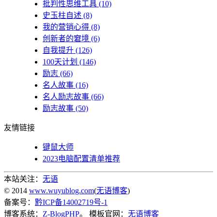
批判性思维工具
(10)
史玉柱自述
(8)
我的营销心得
(8)
创新者的窘境
(6)
自我提升
(126)
100天计划
(146)
励志
(66)
名人故事
(16)
名人励志故事
(66)
励志故事
(50)
友情链接
键鼠大师
2023电脑配置清单推荐
本站关注：
无语
© 2014
www.wuyublog.com
(
无语博客
)
备案号：
黔ICP备14002719号-1
博客系统：
Z-BlogPHP
。 模板官网：
无语博客